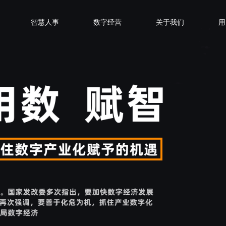
首页
智慧人事
数字经营